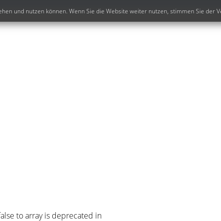
e sehen und nutzen können. Wenn Sie die Website weiter nutzen, stimmen Sie der
alse to array is deprecated in