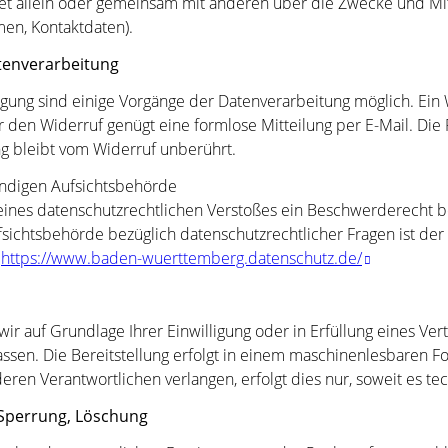
det allein oder gemeinsam mit anderen über die Zwecke und Mit
en, Kontaktdaten).
atenverarbeitung
igung sind einige Vorgänge der Datenverarbeitung möglich. Ein W
Für den Widerruf genügt eine formlose Mitteilung per E-Mail. Di
ng bleibt vom Widerruf unberührt.
ändigen Aufsichtsbehörde
e eines datenschutzrechtlichen Verstoßes ein Beschwerderecht b
fsichtsbehörde bezüglich datenschutzrechtlicher Fragen ist de
:
https://www.baden-wuerttemberg.datenschutz.de/
wir auf Grundlage Ihrer Einwilligung oder in Erfüllung eines Ver
assen. Die Bereitstellung erfolgt in einem maschinenlesbaren Fo
ren Verantwortlichen verlangen, erfolgt dies nur, soweit es te
 Sperrung, Löschung