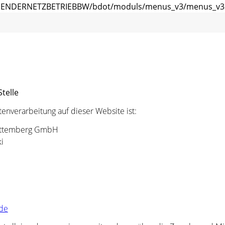
ENDERNETZBETRIEBBW/bdot/moduls/menus_v3/menus_v3.f
telle
atenverarbeitung auf dieser Website ist:
rttemberg GmbH
i
de